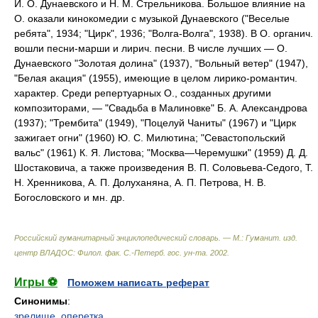
И. О. Дунаевского и Н. М. Стрельникова. Большое влияние на
О. оказали кинокомедии с музыкой Дунаевского ("Веселые
ребята", 1934; "Цирк", 1936; "Волга-Волга", 1938). В О. органич.
вошли песни-марши и лирич. песни. В числе лучших — О.
Дунаевского "Золотая долина" (1937), "Вольный ветер" (1947),
"Белая акация" (1955), имеющие в целом лирико-романтич.
характер. Среди репертуарных О., созданных другими
композиторами, — "Свадьба в Малиновке" Б. А. Александрова
(1937); "Трембита" (1949), "Поцелуй Чаниты" (1967) и "Цирк
зажигает огни" (1960) Ю. С. Милютина; "Севастопольский
вальс" (1961) К. Я. Листова; "Москва—Черемушки" (1959) Д. Д.
Шостаковича, а также произведения В. П. Соловьева-Седого, Т.
Н. Хренникова, А. П. Долуханяна, А. П. Петрова, Н. В.
Богословского и мн. др.
Российский гуманитарный энциклопедический словарь. — М.: Гуманит. изд.
центр ВЛАДОС: Филол. фак. С.-Петерб. гос. ун-та
.
2002
.
Игры ⚽
Поможем написать реферат
Синонимы
:
зрелище
,
оперетка