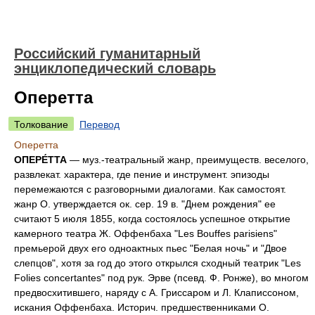
Российский гуманитарный
энциклопедический словарь
Оперетта
Толкование
Перевод
Оперетта
ОПЕРЕ́ТТА
— муз.-театральный жанр, преимуществ. веселого,
развлекат. характера, где пение и инструмент. эпизоды
перемежаются с разговорными диалогами. Как самостоят.
жанр О. утверждается ок. сер. 19 в. "Днем рождения" ее
считают 5 июля 1855, когда состоялось успешное открытие
камерного театра Ж. Оффенбаха "Les Bouffes parisiens"
премьерой двух его одноактных пьес "Белая ночь" и "Двое
слепцов", хотя за год до этого открылся сходный театрик "Les
Folies concertantes" под рук. Эрве (псевд. Ф. Ронже), во многом
предвосхитившего, наряду с А. Гриссаром и Л. Клаписсоном,
искания Оффенбаха. Историч. предшественниками О.