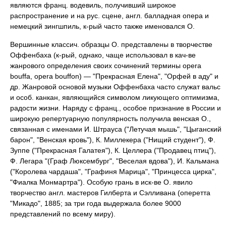
являются франц. водевиль, получивший широкое
распространение и на рус. сцене, англ. балладная опера и
немецкий зингшпиль, к-рый часто также именовался О.
Вершинные классич. образцы О. представлены в творчестве
Оффенбаха (к-рый, однако, чаще использовал в кач-ве
жанрового определения своих сочинений термины opera
bouffa, opera bouffon) — "Прекрасная Елена", "Орфей в аду" и
др. Жанровой основой музыки Оффенбаха часто служат вальс
и особ. канкан, являющийся символом ликующего оптимизма,
радости жизни. Наряду с франц., особое признание в России и
широкую репертуарную популярность получила венская О.,
связанная с именами И. Штрауса ("Летучая мышь", "Цыганский
барон", "Венская кровь"), К. Миллекера ("Нищий студент"), Ф.
Зуппе ("Прекрасная Галатея"), К. Целлера ("Продавец птиц"),
Ф. Легара "(Граф Люксембург", "Веселая вдова"), И. Кальмана
("Королева чардаша", "Графиня Марица", "Принцесса цирка",
"Фиалка Монмартра"). Особую грань в иск-ве О. явило
творчество англ. мастеров Гилберта и Сэлливана (оперетта
"Микадо", 1885; за три года выдержала более 9000
представлений по всему миру).