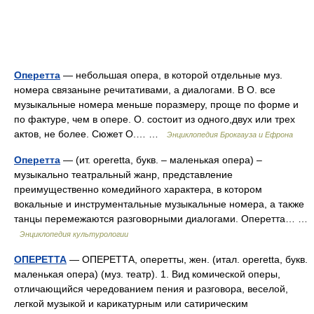
Оперетта
— небольшая опера, в которой отдельные муз.
номера связаныне речитативами, а диалогами. В О. все
музыкальные номера меньше поразмеру, проще по форме и
по фактуре, чем в опере. О. состоит из одного,двух или трех
актов, не более. Сюжет О.… …
Энциклопедия Брокгауза и Ефрона
Оперетта
— (ит. operetta, букв. – маленькая опера) –
музыкально театральный жанр, представление
преимущественно комедийного характера, в котором
вокальные и инструментальные музыкальные номера, а также
танцы перемежаются разговорными диалогами. Оперетта… …
Энциклопедия культурологии
ОПЕРЕТТА
— ОПЕРЕТТА, оперетты, жен. (итал. operetta, букв.
маленькая опера) (муз. театр). 1. Вид комической оперы,
отличающийся чередованием пения и разговора, веселой,
легкой музыкой и карикатурным или сатирическим