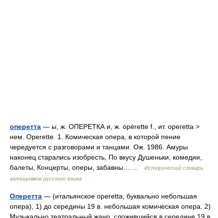
оперетта
— ы, ж. ОПЕРЕТКА и, ж. opérette f., ит. operetta >
нем. Operette. 1. Комическая опера, в которой пение
чередуется с разговорами и танцами. Ож. 1986. Амуры
наконец старались изобресть, По вкусу Душеньки, комедии,
балеты, Концерты, оперы, забавны… …
Исторический словарь
галлицизмов русского языка
Оперетта
— (итальянское operetta, буквально небольшая
опера), 1) до середины 19 в. небольшая комическая опера. 2)
Музыкально театральный жанр, сложившийся в середине 19 в.